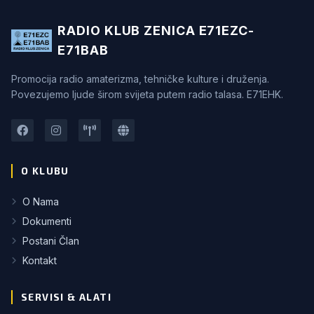
RADIO KLUB ZENICA E71EZC-
E71BAB
Promocija radio amaterizma, tehničke kulture i druženja.
Povezujemo ljude širom svijeta putem radio talasa. E71EHK.
O KLUBU
O Nama
Dokumenti
Postani Član
Kontakt
SERVISI & ALATI