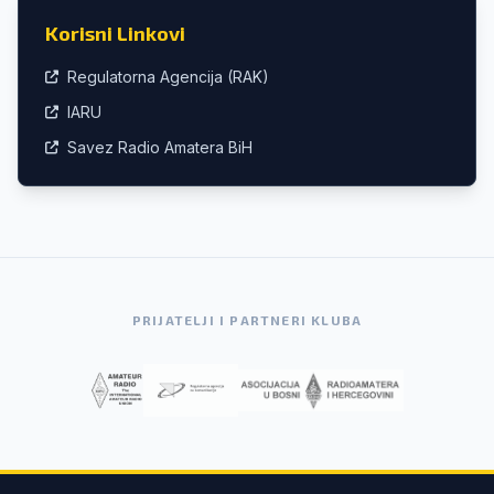
Korisni Linkovi
Regulatorna Agencija (RAK)
IARU
Savez Radio Amatera BiH
PRIJATELJI I PARTNERI KLUBA