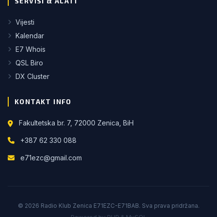
SERVISI & ALATI
Vijesti
Kalendar
E7 Whois
QSL Biro
DX Cluster
KONTAKT INFO
Fakultetska br. 7, 72000 Zenica, BiH
+387 62 330 088
e71ezc@gmail.com
© 2026 Radio Klub Zenica E71EZC-E71BAB. Sva prava pridržana.