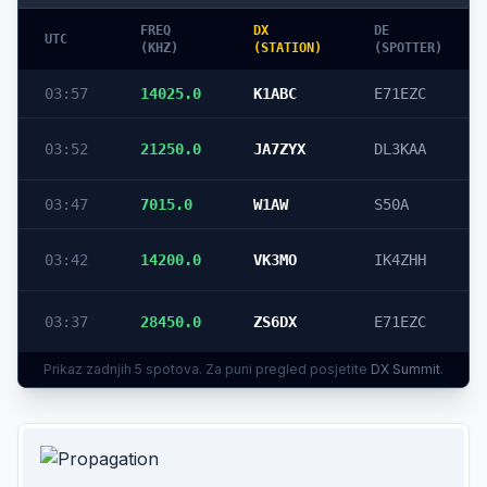
FREQ
DX
DE
UTC
(KHZ)
(STATION)
(SPOTTER)
03:57
14025.0
K1ABC
E71EZC
03:52
21250.0
JA7ZYX
DL3KAA
03:47
7015.0
W1AW
S50A
03:42
14200.0
VK3MO
IK4ZHH
03:37
28450.0
ZS6DX
E71EZC
Prikaz zadnjih 5 spotova. Za puni pregled posjetite
DX Summit
.