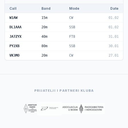
Call
Band
Mode
Date
W1AW
15m
CW
01.02
DL1AAA
20m
SSB
01.02
JA7ZYX
40m
FT8
31.01
PY2XB
80m
SSB
30.01
VK3MO
20m
CW
27.01
PRIJATELJI I PARTNERI KLUBA