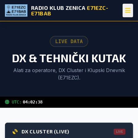
RADIO KLUB ZENICA
E71EZC-
E71BAB
LIVE DATA
DX & TEHNIČKI KUTAK
Alati za operatore, DX Cluster i Klupski Dnevnik
(E71EZC).
UTC:
04:02:38
DX CLUSTER (LIVE)
LIVE