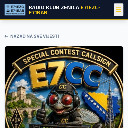
RADIO KLUB ZENICA
E71EZC-
E71BAB
NAZAD NA SVE VIJESTI