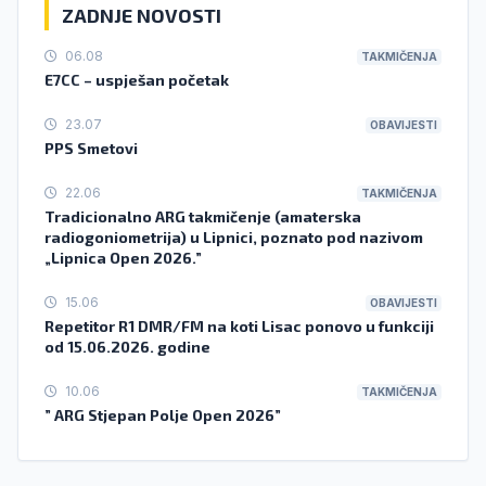
ZADNJE NOVOSTI
06.08
TAKMIČENJA
E7CC – uspješan početak
23.07
OBAVIJESTI
PPS Smetovi
22.06
TAKMIČENJA
Tradicionalno ARG takmičenje (amaterska
radiogoniometrija) u Lipnici, poznato pod nazivom
„Lipnica Open 2026.”
15.06
OBAVIJESTI
Repetitor R1 DMR/FM na koti Lisac ponovo u funkciji
od 15.06.2026. godine
10.06
TAKMIČENJA
” ARG Stjepan Polje Open 2026”